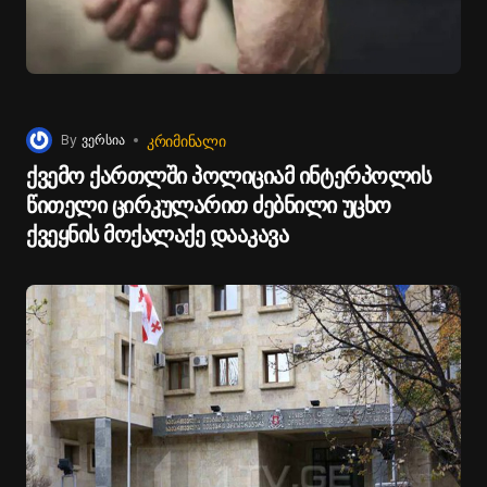
ᲙᲠᲘᲛᲘᲜᲐᲚᲘ
By
ვერსია
ქვემო ქართლში პოლიციამ ინტერპოლის
წითელი ცირკულარით ძებნილი უცხო
ქვეყნის მოქალაქე დააკავა