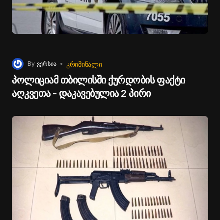
ᲙᲠᲘᲛᲘᲜᲐᲚᲘ
By
ვერსია
პოლიციამ თბილისში ქურდობის ფაქტი
აღკვეთა - დაკავებულია 2 პირი