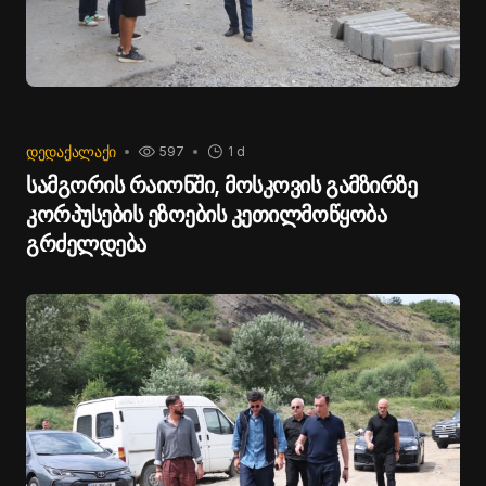
ᲓᲔᲓᲐᲥᲐᲚᲐᲥᲘ
597
1 d
სამგორის რაიონში, მოსკოვის გამზირზე
კორპუსების ეზოების კეთილმოწყობა
გრძელდება