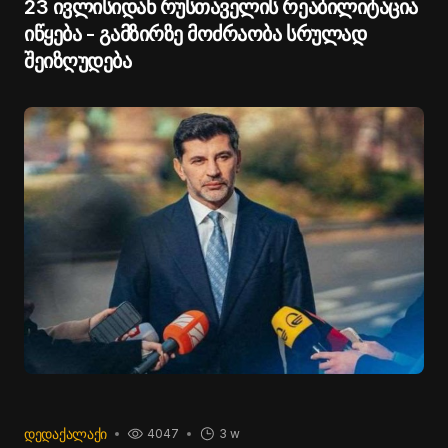
23 ივლისიდან რუსთაველის რეაბილიტაცია
იწყება - გამზირზე მოძრაობა სრულად
შეიზღუდება
ᲓᲔᲓᲐᲥᲐᲚᲐᲥᲘ
4047
3 w