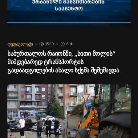
ᲓᲔᲓᲐᲥᲐᲚᲐᲥᲘ
1530
6 d
საბურთალოს რაიონში, „სითი მოლის“
მიმდებარედ ტრანსპორტის
გადაადგილების ახალი სქემა შემუშავდა