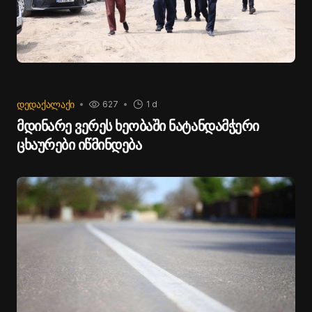
ᲓᲔᲓᲐᲥᲐᲚᲐᲥᲘ
627
1 d
მდინარე ვერეს ხეობაში ნატანდამჭერი
ცხაურები იწმინდება