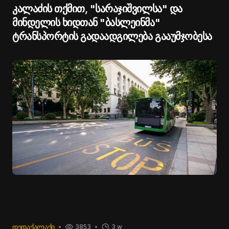
კალაძის თქმით, "სარაჯიშვილსა" და
მინდელის ხიდთან "ბასლეინმა"
ტრანსპორტის გადაადგილება გააუმჯობესა
ᲓᲔᲓᲐᲥᲐᲚᲐᲥᲘ
3853
3 w