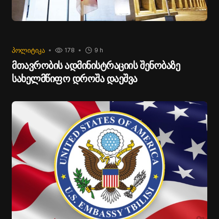
ᲞᲝᲚᲘᲢᲘᲙᲐ
178
9 h
მთავრობის ადმინისტრაციის შენობაზე
სახელმწიფო დროშა დაეშვა