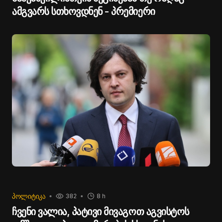
ამგვარს სთხოვდნენ - პრემიერი
ᲞᲝᲚᲘᲢᲘᲙᲐ
382
8 h
ჩვენი ვალია, პატივი მივაგოთ აგვისტოს