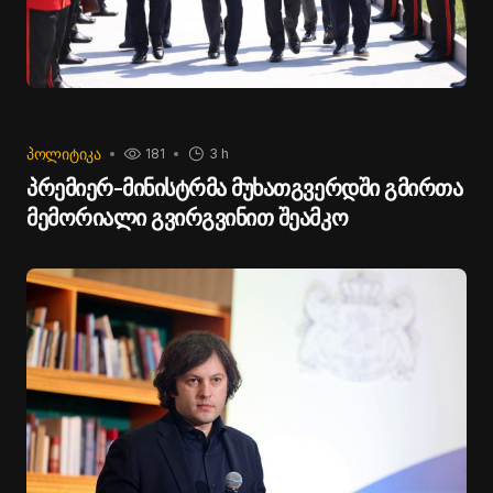
ᲞᲝᲚᲘᲢᲘᲙᲐ
181
3 h
პრემიერ-მინისტრმა მუხათგვერდში გმირთა
მემორიალი გვირგვინით შეამკო