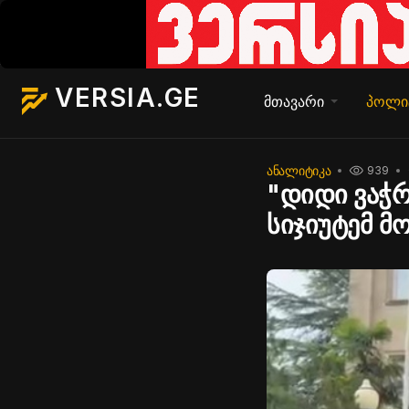
VERSIA.GE
მთავარი
პოლი
ᲐᲜᲐᲚᲘᲢᲘᲙᲐ
939
"დიდი ვაჭრ
სიჯიუტემ მ