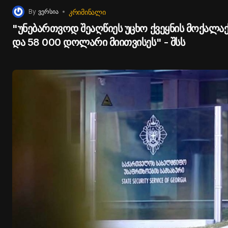
ᲙᲠᲘᲛᲘᲜᲐᲚᲘ
By
ვერსია
"უნებართვოდ შეაღწიეს უცხო ქვეყნის მოქალაქ
და 58 000 დოლარი მიითვისეს" - შსს