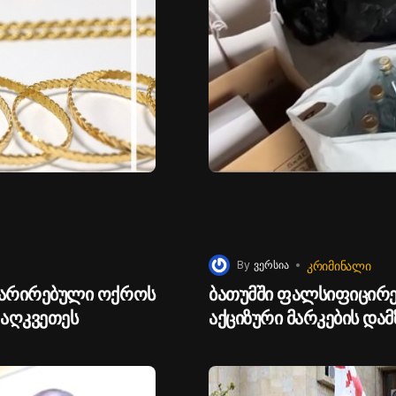
ᲙᲠᲘᲛᲘᲜᲐᲚᲘ
By
ვერსია
ლარირებული ოქროს
ბათუმში ფალსიფიცირ
 აღკვეთეს
აქციზური მარკების დამ