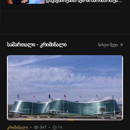
დაკავშირებით სუს-ში წარიმართება
გამოძიება, მესამე გათიშვას ჰქონდა
კონკრეტული მიზეზი –
სარეაბილიტაციო სამუშაოები
ენგურჰესზე - პრემიერი
სამართალი - კრიმინალი
ნახეთ მეტი
ᲙᲠᲘᲛᲘᲜᲐᲚᲘ
347
1 h