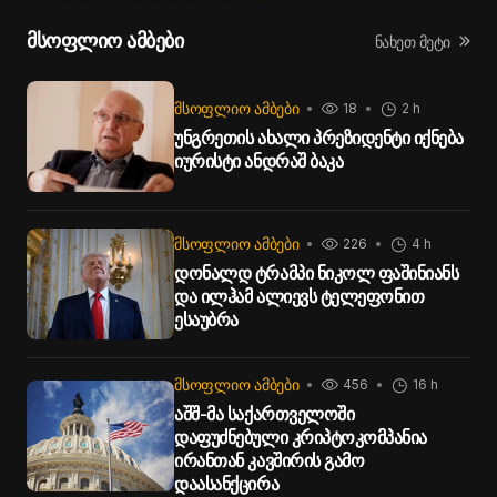
მსოფლიო ამბები
ნახეთ მეტი
ᲛᲡᲝᲤᲚᲘᲝ ᲐᲛᲑᲔᲑᲘ
18
2 h
უნგრეთის ახალი პრეზიდენტი იქნება
იურისტი ანდრაშ ბაკა
ᲛᲡᲝᲤᲚᲘᲝ ᲐᲛᲑᲔᲑᲘ
226
4 h
დონალდ ტრამპი ნიკოლ ფაშინიანს
და ილჰამ ალიევს ტელეფონით
ესაუბრა
ᲛᲡᲝᲤᲚᲘᲝ ᲐᲛᲑᲔᲑᲘ
456
16 h
აშშ-მა საქართველოში
დაფუძნებული კრიპტოკომპანია
ირანთან კავშირის გამო
დაასანქცირა