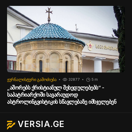
ᲟᲣᲠᲜᲐᲚᲘᲡᲢᲣᲠᲘ ᲒᲐᲛᲝᲫᲘᲔᲑᲐ
32877
5 m
„აშორებს ქრისტიანულ შეხედულებებს“ -
საპატრიარქოში სავარაუდოდ
ასტროლინგვისტიკის სწავლებაზე იმსჯელებენ
VERSIA.GE