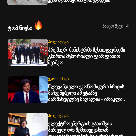
კეთილმოწყობა გრძელდება
ნახეთ მეტი
ტოპ ნიუსი
ᲞᲝᲚᲘᲢᲘᲙᲐ
პრემიერ-მინისტრმა მუხათგვერდში
გმირთა მემორიალი გვირგვინით
შეამკო
ᲔᲙᲝᲜᲝᲛᲘᲙᲐ
წლევანდელი ეკონომიკური ზრდის
მაჩვენებელი ამ ეტაპზე
შარშანდელზე მაღალია - ირაკლი
კობახიძე
ᲞᲝᲚᲘᲢᲘᲙᲐ
ელექტროენერგიის გათიშვის
პირველ ორ შემთხვევასთან