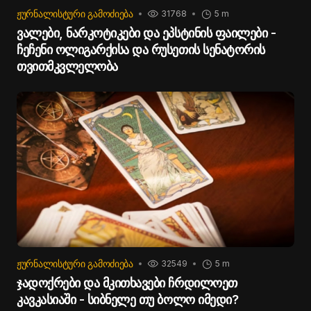
ᲟᲣᲠᲜᲐᲚᲘᲡᲢᲣᲠᲘ ᲒᲐᲛᲝᲫᲘᲔᲑᲐ
31768
5 m
ვალები, ნარკოტიკები და ეპსტინის ფაილები -
ჩეჩენი ოლიგარქისა და რუსეთის სენატორის
თვითმკვლელობა
ᲟᲣᲠᲜᲐᲚᲘᲡᲢᲣᲠᲘ ᲒᲐᲛᲝᲫᲘᲔᲑᲐ
32549
5 m
ჯადოქრები და მკითხავები ჩრდილოეთ
კავკასიაში - სიბნელე თუ ბოლო იმედი?