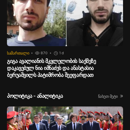
ᲡᲐᲛᲐᲠᲗᲐᲚᲘ
870
1 d
გიგა ავალიანის მკვლელობის საქმეზე
დაკავებულ ნია იმნაძეს და ანასტასია
ბერუაშვილს პატიმრობა შეეფარდათ
პოლიტიკა - ანალიტიკა
ნახეთ მეტი