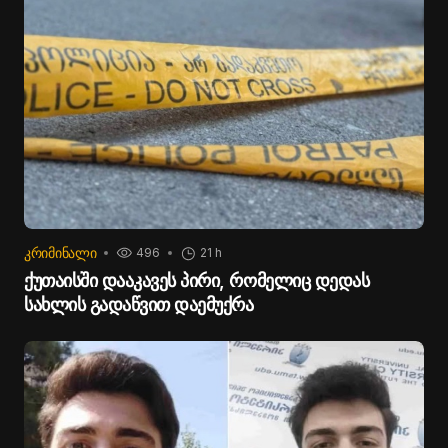
ᲙᲠᲘᲛᲘᲜᲐᲚᲘ
496
21 h
ქუთაისში დააკავეს პირი, რომელიც დედას
სახლის გადაწვით დაემუქრა