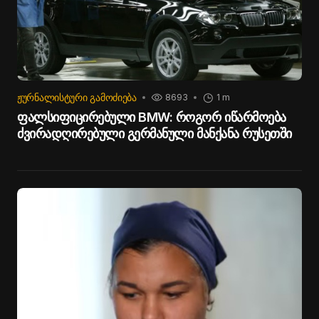
ᲟᲣᲠᲜᲐᲚᲘᲡᲢᲣᲠᲘ ᲒᲐᲛᲝᲫᲘᲔᲑᲐ
8693
1 m
ფალსიფიცირებული BMW: როგორ იწარმოება
ძვირადღირებული გერმანული მანქანა რუსეთში