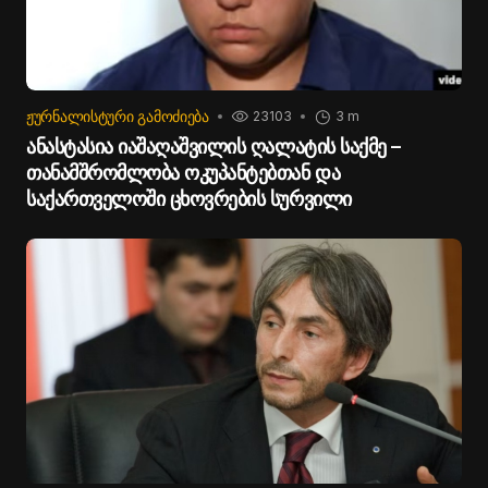
ᲟᲣᲠᲜᲐᲚᲘᲡᲢᲣᲠᲘ ᲒᲐᲛᲝᲫᲘᲔᲑᲐ
23103
3 m
ანასტასია იაშაღაშვილის ღალატის საქმე –
თანამშრომლობა ოკუპანტებთან და
საქართველოში ცხოვრების სურვილი