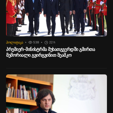
ᲞᲝᲚᲘᲢᲘᲙᲐ
538
22 h
პრემიერ-მინისტრმა მუხათგვერდში გმირთა
მემორიალი გვირგვინით შეამკო