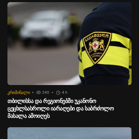
ᲙᲠᲘᲛᲘᲜᲐᲚᲘ
240
4 h
თბილისსა და რეგიონებში უკანონო
ცეცხლსასროლი იარაღები და საბრძოლო
მასალა ამოიღეს