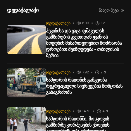
დედაქალაქი
ნახეთ მეტი
ᲓᲔᲓᲐᲥᲐᲚᲐᲥᲘ
603
1 d
პეკინისა და ვაჟა-ფშაველას
გამზირების კვეთიდან ჟვანიას
მოედნის მიმართულებით მოძრაობა
დროებით შეიზღუდება - თბილისის
მერია
ᲓᲔᲓᲐᲥᲐᲚᲐᲥᲘ
792
2 d
სამგორის რაიონის გამგეობა
რეკრეაციული სივრცეების მოწყობას
განაგრძობს
ᲓᲔᲓᲐᲥᲐᲚᲐᲥᲘ
1478
4 d
სამგორის რაიონში, მოსკოვის
გამზირზე კორპუსების ეზოების