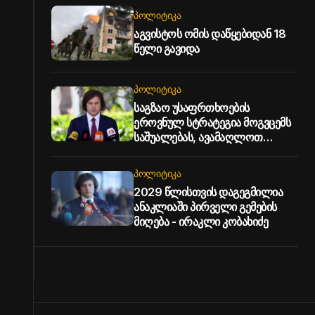
ᲞᲝᲚᲘᲢᲘᲙᲐ
აგვისტოს ომის დაწყებიდან 18
წელი გავიდა
ᲞᲝᲚᲘᲢᲘᲙᲐ
საგზაო უსაფრთხოების
ეროვნულ სტრატეგია მოგვცემს
საშუალებას, ავამაღლოთ
უსაფრთხოების ხარისხი
საქართველოს გზებზე -
ᲞᲝᲚᲘᲢᲘᲙᲐ
პრემიერი
2029 წლისთვის დაგეგმილია
ანაკლიაში პირველი გემების
მიღება - ირაკლი კობახიძე