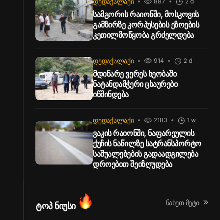
ᲓᲔᲓᲐᲥᲐᲚᲐᲥᲘ
887
2 d
სამგორის რაიონში, მოსკოვის
გამზირზე კორპუსების ეზოების
კეთილმოწყობა გრძელდება
ᲓᲔᲓᲐᲥᲐᲚᲐᲥᲘ
914
2 d
მდინარე ვერეს ხეობაში
ნატანდამჭერი ცხაურები
იწმინდება
ᲓᲔᲓᲐᲥᲐᲚᲐᲥᲘ
2183
1 w
ვაკის რაიონში, ნაფარეულის
ქუჩის ნაწილზე სატრანსპორტო
საშუალებების გადაადგილება
დროებით შეიზღუდება
ნახეთ მეტი
ტოპ ნიუსი