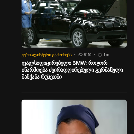
ᲟᲣᲠᲜᲐᲚᲘᲡᲢᲣᲠᲘ ᲒᲐᲛᲝᲫᲘᲔᲑᲐ
8119
1 m
ფალსიფიცირებული BMW: როგორ
იწარმოება ძვირადღირებული გერმანული
მანქანა რუსეთში