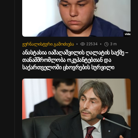
ᲟᲣᲠᲜᲐᲚᲘᲡᲢᲣᲠᲘ ᲒᲐᲛᲝᲫᲘᲔᲑᲐ
22534
3 m
ანასტასია იაშაღაშვილის ღალატის საქმე –
თანამშრომლობა ოკუპანტებთან და
საქართველოში ცხოვრების სურვილი