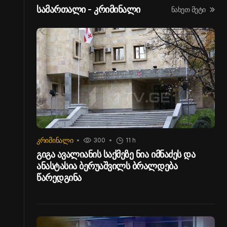
სამართალი - კრიმინალი
ნახეთ მეტი
ᲙᲠᲘᲛᲘᲜᲐᲚᲘ
300
11 h
გიგა ავალიანის საქმეზე ნია იმნაძეს და
ანასტასია ბერუაშვილს ბრალდება
წარედგინა