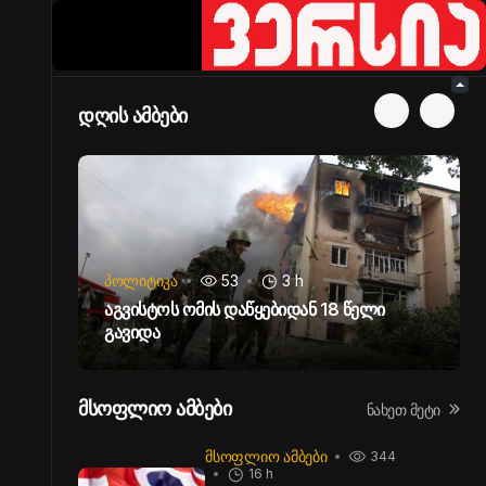
დღის ამბები
ᲞᲝᲚᲘᲢᲘᲙᲐ
53
3 h
ბს
ული
Აგვისტოს Ომის Დაწყებიდან 18 Წელი
Გავიდა
მსოფლიო ამბები
ნახეთ მეტი
ᲛᲡᲝᲤᲚᲘᲝ ᲐᲛᲑᲔᲑᲘ
344
16 h