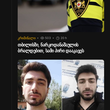
ᲙᲠᲘᲛᲘᲜᲐᲚᲘ
503
20 h
თბილისში, ნარკოდანაშაულის
ბრალდებით, სამი პირი დააკავეს