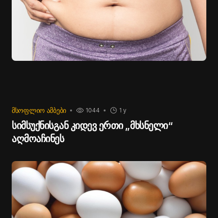
ᲛᲡᲝᲤᲚᲘᲝ ᲐᲛᲑᲔᲑᲘ
1044
1 y
სიმსუქნისგან კიდევ ერთი „მხსნელი“
აღმოაჩინეს