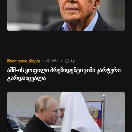
ᲛᲡᲝᲤᲚᲘᲝ ᲐᲛᲑᲔᲑᲘ
662
1 y
აშშ-ის ყოფილი პრეზიდენტი ჯიმი კარტერი
გარდაიცვალა