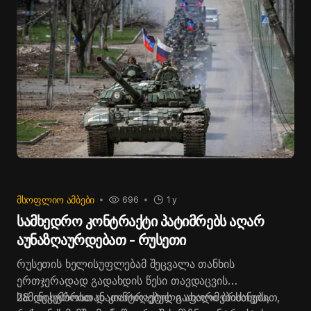
სახელმწიფო ტელეარხების პროპაგანდისტულ
გადაცემებში.
ᲛᲡᲝᲤᲚᲘᲝ ᲐᲛᲑᲔᲑᲘ
696
1 y
სამხედრო კონტრაქტი პატიმრებს აღარ
აუნაზღაურდებათ - რუსეთი
რუსეთის ხელისუფლებამ შეცვალა თანხის
ერთჯერადად გადახდის წესი თავდაცვის
სამინისტროსთან კონტრაქტის გაფორმებისთვის,
28 დეკემბრით დათარიღებული ახალი ბრძანებით,