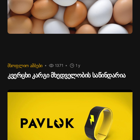
ᲛᲡᲝᲤᲚᲘᲝ ᲐᲛᲑᲔᲑᲘ
1371
1 y
კვერცხი კარგი მხედველობის საწინდარია