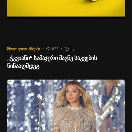
ᲛᲡᲝᲤᲚᲘᲝ ᲐᲛᲑᲔᲑᲘ
622
1 y
„ჭკვიანი“ სამაჯური მავნე საკვების
წინააღმდეგ