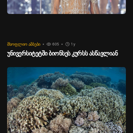
ᲛᲡᲝᲤᲚᲘᲝ ᲐᲛᲑᲔᲑᲘ
605
1 y
უნივერსიტეტში ბიონსეს კურსს ასწავლიან