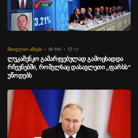
ᲛᲡᲝᲤᲚᲘᲝ ᲐᲛᲑᲔᲑᲘ
590
1 y
ლუკაშენკო გამარჯვებულად გამოცხადდა
რჩევნებში, რომელსაც დასავლეთი „ფარსს“
უწოდებს