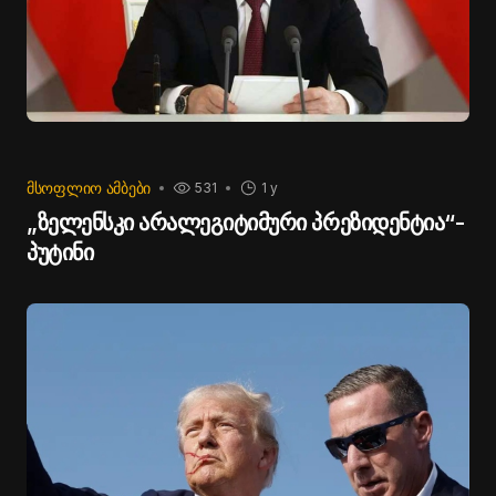
ᲛᲡᲝᲤᲚᲘᲝ ᲐᲛᲑᲔᲑᲘ
531
1 y
„ზელენსკი არალეგიტიმური პრეზიდენტია“-
პუტინი