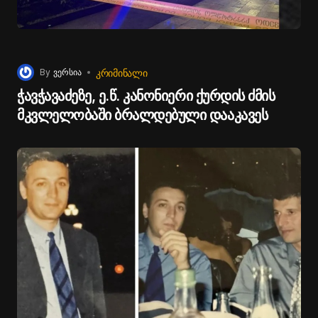
ᲙᲠᲘᲛᲘᲜᲐᲚᲘ
By
ვერსია
ჭავჭავაძეზე, ე.წ. კანონიერი ქურდის ძმის
მკვლელობაში ბრალდებული დააკავეს