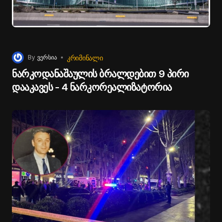
ᲙᲠᲘᲛᲘᲜᲐᲚᲘ
By
ვერსია
ნარკოდანაშაულის ბრალდებით 9 პირი
დააკავეს - 4 ნარკორეალიზატორია