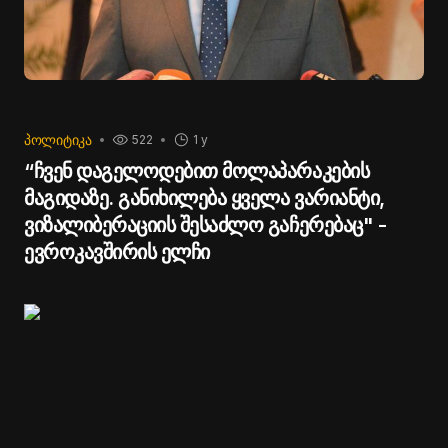
ᲞᲝᲚᲘᲢᲘᲙᲐ
522
1 y
“ჩვენ დაგელოდებით მოლაპარაკების
მაგიდაზე. განიხილება ყველა ვარიანტი,
ვიზალიბერაციის შესაძლო გაჩერებაც" -
ევროკავშირის ელჩი