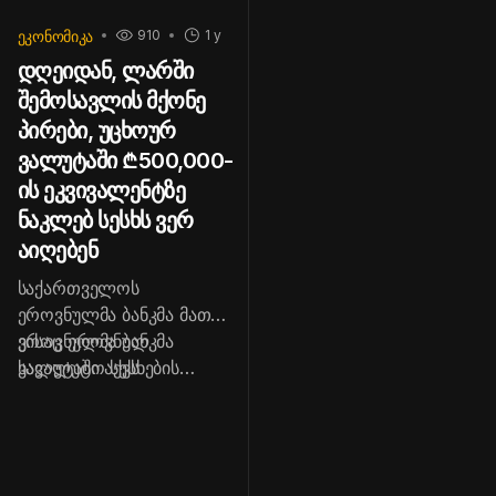
ᲔᲙᲝᲜᲝᲛᲘᲙᲐ
910
1 y
დღეიდან, ლარში
შემოსავლის მქონე
პირები, უცხოურ
ვალუტაში ₾500,000-
ის ეკვივალენტზე
ნაკლებ სესხს ვერ
აიღებენ
საქართველოს
ეროვნულმა ბანკმა მათ
ვისაც ეროვნულ
ეროვნულმა ბანკმა
ვალუტაში აქვს
სავალუტო სესხების
შემოსავალი 500,000
ზღვარი 2024 წელსაც
ლარამდე სავალუტო
გაზარდა, როდესაც ის
სესხის აღება შეუზღუდა -
არაჰეჯირებული
შესაბამისი
მსესხებლებისთვის