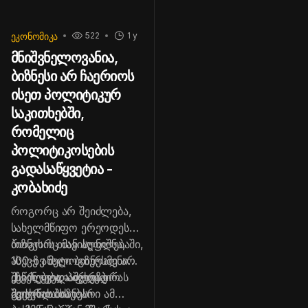
ᲔᲙᲝᲜᲝᲛᲘᲙᲐ
522
1 y
მნიშვნელოვანია,
ბიზნესი არ ჩაერიოს
ისეთ პოლიტიკურ
საკითხებში,
რომელიც
პოლიტიკოსების
გადასაწყვეტია -
კობახიძე
როგორც არ შეიძლება,
სახელმწიფო ერეოდეს
ბიზნესის თავისუფლებაში,
როგორც მან აღნიშნა,
ასევე ანალოგიურად არ
100-ზე მეტი ბიზნესმენი
შეიძლება, პირდაპირ
ესწრებოდა შეხვედრას
„ჩვენ ყველაფერზე
შეიჭრას ბიზნესი
მთავრობის
გვქონდა საუბარი ამ