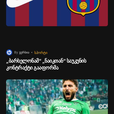
მცველები
: გურამ კაშია („სლოვანი“, სლოვაკეთი),
ოთარ კაკაბაძე („კრაკოვია“, პოლონეთი), გიორგი
გველესიანი („პერსეპოლისი“, ირანი), საბა
კვირკველია („დინამო“, თბილისი), ლაშა დვალი
(„აპოელი“, კვიპროსი), ლუკა ლოჩოშვილი
(„კრემონეზე“, იტალია), გიორგი გოჩოლეიშვილი
(„კოპენჰაგენი“, დანია), საბა გოგლიჩიძე („ემპოლი“,
იტალია);
ნახევარმცველები
: ოთარ კიტეიშვილი („შტურმი“,
ᲡᲞᲝᲠᲢᲘ
By
ვერსია
ავსტრია), გიორგი ქოჩორაშვილი („ლევნტე“,
„ბარსელონამ“ „ნაიკთან“ საუკუნის
ესპანეთი), ნიკა კვეკვესკირი („ნირეჰაზა“, უნგრეთი),
კონტრაქტი გააფორმა
ანზორ მექვაბიშვილი („კრაიოვა“, რუმინეთი), ლევან
შენგელია („ოფი“, საბერძნეთი), გიორგი წიტაიშვილი
(„გრანადა“, ესპანეთი), გიორგი ჩაკვეტაძე
(„უოტფორდი“, ინგლისი), ზურიკო დავითაშვილი
(„სენტ ეტიენი“, საფრანგეთი);
თავდამსხმელები
: საბა ლობჟანიძე („ატლანტა“, აშშ),
ხვიჩა კვარაცხელია („ნაპოლი“, იტალია), ბუდუ
ზივზივაძე („კარლსრუე“, გერმანია), გიორგი