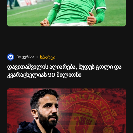
მიქაუტაძე („ლიონი“, საფრანგეთი).
ᲡᲞᲝᲠᲢᲘ
By
ვერსია
დავითაშვილის აღიარება, ბუდუს გოლი და
კვარაცხელიას 90 მილიონი