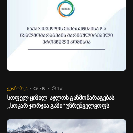
ᲔᲙᲝᲜᲝᲛᲘᲙᲐ
716
1 w
სოფელ ყიზილ-აჯლოს გაზმომარაგებას
„სოკარ ჯორჯია გაზი“ უზრუნველყოფს