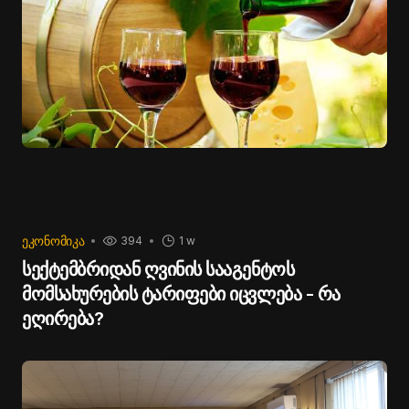
ᲔᲙᲝᲜᲝᲛᲘᲙᲐ
394
1 w
სექტემბრიდან ღვინის სააგენტოს
მომსახურების ტარიფები იცვლება - რა
ეღირება?