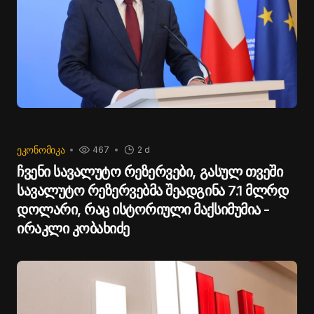
ᲔᲙᲝᲜᲝᲛᲘᲙᲐ
467
2 d
ჩვენი სავალუტო რეზერვები, გასულ თვეში
სავალუტო რეზერვებმა შეადგინა 7.1 მლრდ
დოლარი, რაც ისტორიული მაქსიმუმია -
ირაკლი კობახიძე