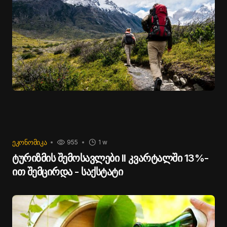
ᲔᲙᲝᲜᲝᲛᲘᲙᲐ
955
1 w
ტურიზმის შემოსავლები II კვარტალში 13%-
ით შემცირდა - საქსტატი