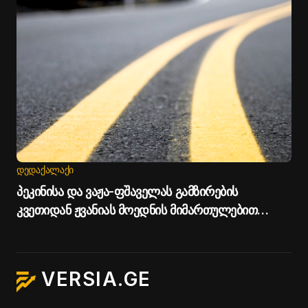
ᲓᲔᲓᲐᲥᲐᲚᲐᲥᲘ
პეკინისა და ვაჟა-ფშაველას გამზირების
კვეთიდან ჟვანიას მოედნის მიმართულებით
მოძრაობა დროებით შეიზღუდება - თბილისის
მერია
VERSIA.GE