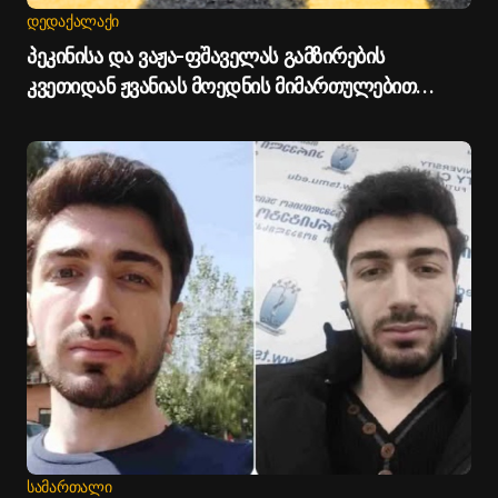
ᲓᲔᲓᲐᲥᲐᲚᲐᲥᲘ
პეკინისა და ვაჟა-ფშაველას გამზირების
კვეთიდან ჟვანიას მოედნის მიმართულებით
მოძრაობა დროებით შეიზღუდება - თბილისის
მერია
ᲡᲐᲛᲐᲠᲗᲐᲚᲘ