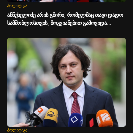
ᲞᲝᲚᲘᲢᲘᲙᲐ
ანწუხელიძე არის გმირი, რომელმაც თავი დადო
სამშობლოსთვის, მოგვიანებით გამოვიდა
სააკაშვილი და დაიბრალა ანწუხელიძის
გმირობა, თითქოს სააკაშვილისთვის შეგინებას
თუ რაღაც ამგვარს სთხოვდნენ - პრემიერი
ᲞᲝᲚᲘᲢᲘᲙᲐ