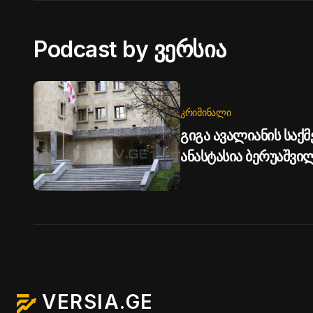
Podcast by ვერსია
ᲙᲠᲘᲛᲘᲜᲐᲚᲘ
გიგა ავალიანის საქმე
ანასტასია ბერუაშვ
წარედგინა
VERSIA.GE