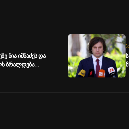
Პ
ზე ნია იმნაძეს და
ს
ილს ბრალდება
მ
უ
გ