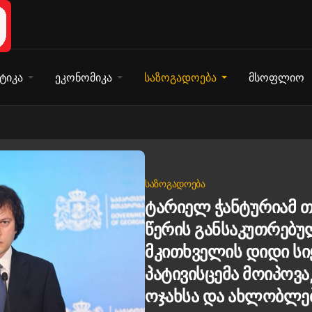
ტიკა
ეკონომიკა
საზოგადოება
მსოფლიო
ᲡᲐᲖᲝᲒᲐᲓᲝᲔᲑᲐ
ტარიელ ჭანტურიამ თ
წერის განსაკუთრებუ
მკითხველის დიდი ს
პატივისცემა მოიპოვა
ოჯახსა და ახლობლებ