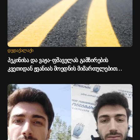
ᲓᲔᲓᲐᲥᲐᲚᲐᲥᲘ
პეკინისა და ვაჟა-ფშაველას გამზირების
კვეთიდან ჟვანიას მოედნის მიმართულებით
მოძრაობა დროებით შეიზღუდება - თბილისის
მერია