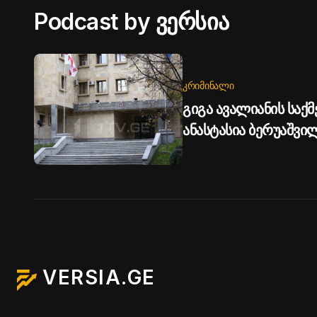
Podcast by ვერსია
ᲙᲠᲘᲛᲘᲜᲐᲚᲘ
გიგა ავალიანის საქმე
ანასტასია ბერუაშვ
წარედგინა
VERSIA.GE