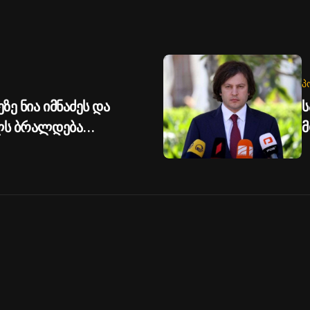
Პ
ზე ნია იმნაძეს და
ს
ილს ბრალდება
მ
უ
გ