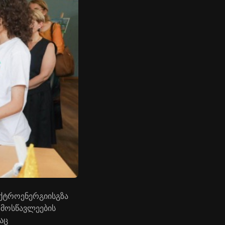
ქტროენერგიის
გზა
მოსწავლეების
აც