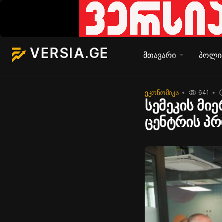
VERSIA.GE
მთავარი
პოლი
ᲔᲙᲝᲜᲝᲛᲘᲙᲐ
641
სემეკის მი
ცენტრის პ