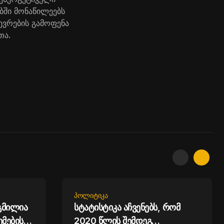
ბში
მონაწილეებს
ევრების
გამოფენა
თა
.
ᲞᲝᲚᲘᲢᲘᲙᲐ
გმილია
სტატისტიკა აჩვენებს, რომ
ემების
2020 წლის შემდეგ