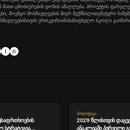
ბ
მათი
ცნობიერების
დონის
ამაღლება
.
პროექტის
ფარგლე
ები
,
მოეწყო
მოსწავლეების
მიერ
შექმნილი
თემატური
ნამუშ
სწავლეებისთვის
ერთკვირიან
ი
საზაფხულო
სკოლა
გაიმარ
ᲞᲝᲚᲘᲢᲘᲙᲐ
 უსაფრთხოების
2029 წლისთვის დაგე
ლ სტრატეგია
ანაკლიაში პირველი გ