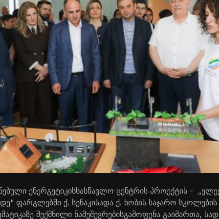
ნებული
ენერგეტიკის
სასწავლო
ცენტრის
პროექტის
- „
ელე
მდე
“
ფარგლებში
ქ
.
სენაკისა
და
ქ
.
ხობის
საჯარო
სკოლების
მატიკაზე
შექმნილი
ნამუშევრების
გამოფენა
გაიმართა
,
სად