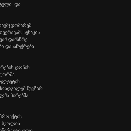
ტული
და
თავმჯდომარემ
თ
ვერავა
მ, სენაკის
ავამ
დამსწრე
ბი
და
საჩუქრები
ერების დონის
ტორმა
ულტეტის
მოადგილემ
ნუგზარ
ელ
მა
პირებმა
.
-
პროექტის
ბ
სკოლის
ენერგეტიკული