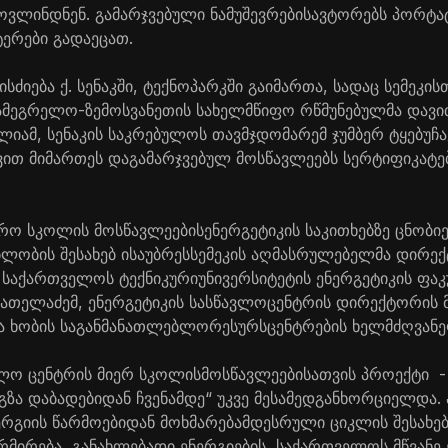
ოვლინდნენ
.
გამარჯვებული
ნამუშევრების
ავტორებს
პორტა
ტერები
გადაეცათ
.
ისძიება
ქ
.
სენაკში
,
ტექნ
ო
პარკში
გაიმართა
,
სადაც
სემეკის
ამეგრელო
-
ზემო
სვანეთის
სახელმწიფო
რწმუნებულ
მა
დავი
ლიამ, სენაკის საკრებულოს თავმჯდომარემ ჯუმბერ ტყებუჩ
ვით
მიმართეს
და
გამარჯვებულ
მოსწავლეებს
სერტიფიკატე
არო
სკოლის
მოსწავლეების
ენერგეტიკის
საკითხებ
ზე ცნობი
ბლობის
შესახებ
ისაუბრეს
სემეკის
აღმასრულებელმა
დირექ
,
საქართველოს
ტექნიკური
უნივერსიტეტის
ენერგეტიკის
ფაკ
თათელაძემ
,
ენერგეტიკის
სასწავლო
ცენტრის
დ
ი
რექტორის
და ხობის
საგანმანათლებლო
რესურსცენტრების
ხელმძღვან
ვლო
ცენტრის
მიერ
სკოლის
მოსწავლეებისათვის
პროექტი
გზა
დაბადებიდან
ჩვენამდე
“
უკვე
მესამედ
განხორციელდა
.
რგიის
წარმოებიდან
მოხმარებამდე
სრული
ციკლის
შესახე
რმირება
,
განახლებადი
ენერგიების
,
საქართველოს
მწვანე