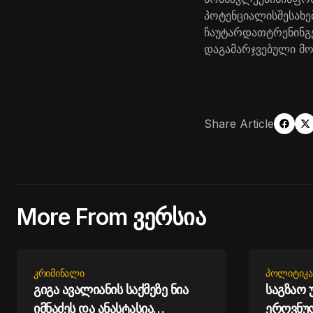
პოტენციალის
შესახე
ჩაუტარდათ
ტრენინგ
და
გამარჯვებული
მო
Share Article
More From ვერსია
ᲙᲠᲘᲛᲘᲜᲐᲚᲘ
ᲞᲝᲚᲘᲢᲘᲙᲐ
გიგა ავალიანის საქმეზე ნია
საგზაო
იმნაძეს და ანასტასია
ეროვნუ