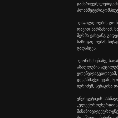
გამარჯვებულები
გამ
პლანშეტური
კომპიუ
​
დაჯილდოების
ღონ
დავით
ნარმანიამ
,
ს
მერმა ვახტანგ გადე
საზოგადოებას
სიტყ
გადასცეს
.
​
ღონისძიებაზე
,
საჯ
ამაღლების აუცილე
ელენე
ლაგვილავამ
დეკანმა
ქეთევან
ქუ
ბერიძემ
,
სენაკისა 
ენერგეტიკის
სასწა
„
ელექტროენერგიის
მიზან
ია
ელექტროენე
მოსწავლეების
ინფო