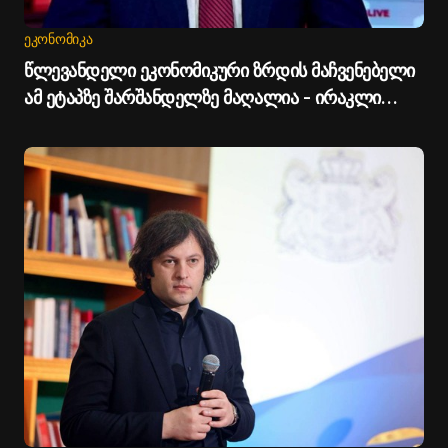
ᲔᲙᲝᲜᲝᲛᲘᲙᲐ
წლევანდელი ეკონომიკური ზრდის მაჩვენებელი
ამ ეტაპზე შარშანდელზე მაღალია - ირაკლი
კობახიძე