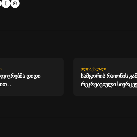
Ი
ᲓᲔᲓᲐᲥᲐᲚᲐᲥᲘ
ოფიცრებმა დიდი
სამგორის რაიონის გა
ით
რეკრეაციული სივრცეე
ლარირებული ოქროს
მოწყობას განაგრძობს
ირო ნაკეთობების
ის ფაქტები აღკვეთეს