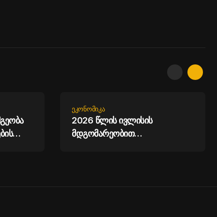
ᲔᲙᲝᲜᲝᲛᲘᲙᲐ
მგეობა
2026 წლის ივლისის
ბის
მდგომარეობით
საქართველოს მთლიანი
საერთაშორისო რეზერვები 7.5
მილიარდ აშშ დოლარს
აჭარბებს