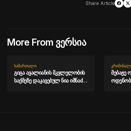
Share Article
More From ვერსია
ᲡᲐᲛᲐᲠᲗᲐᲚᲘ
ᲙᲠᲘᲛᲘᲜᲐᲚ
გიგა ავალიანის მკვლელობის
მებაჟე 
საქმეზე დაკავებულ ნია იმნაძეს
ოდენობ
და ანასტასია ბერუაშვილს
არადეკ
პატიმრობა შეეფარდათ
საიუველ
შემოტან