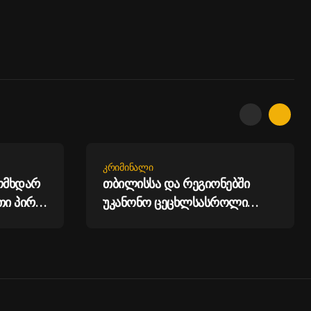
ᲙᲠᲘᲛᲘᲜᲐᲚᲘ
ომხდარ
თბილისსა და რეგიონებში
თი პირი
უკანონო ცეცხლსასროლი
იარაღები და საბრძოლო
მასალა ამოიღეს