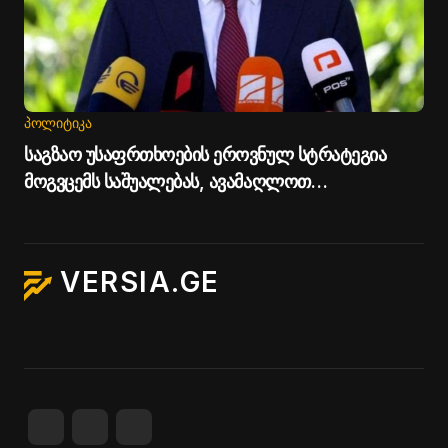
ᲞᲝᲚᲘᲢᲘᲙᲐ
საგზაო უსაფრთხოების ეროვნულ სტრატეგია
მოგვცემს საშუალებას, ავამაღლოთ
უსაფრთხოების ხარისხი საქართველოს გზებზე -
პრემიერი
VERSIA.GE