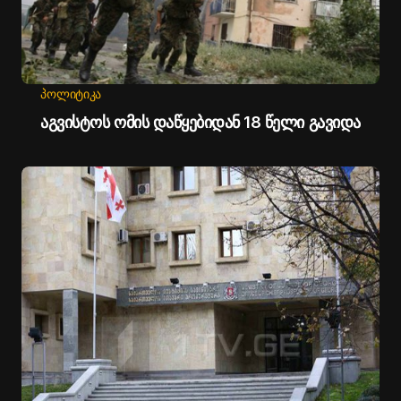
ᲞᲝᲚᲘᲢᲘᲙᲐ
აგვისტოს ომის დაწყებიდან 18 წელი გავიდა