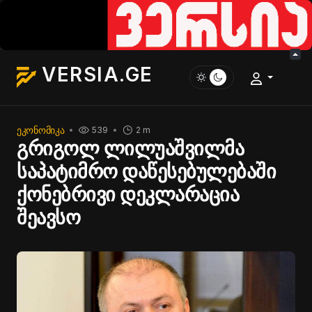
VERSIA.GE
ᲔᲙᲝᲜᲝᲛᲘᲙᲐ
539
2 m
გრიგოლ ლილუაშვილმა
საპატიმრო დაწესებულებაში
ქონებრივი დეკლარაცია
შეავსო