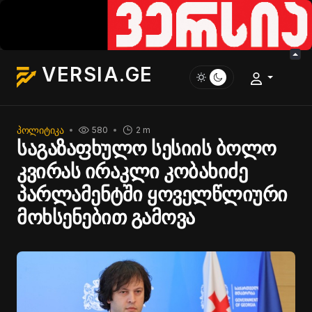
VERSIA.GE
ᲞᲝᲚᲘᲢᲘᲙᲐ
580
2 m
საგაზაფხულო სესიის ბოლო
კვირას ირაკლი კობახიძე
პარლამენტში ყოველწლიური
მოხსენებით გამოვა