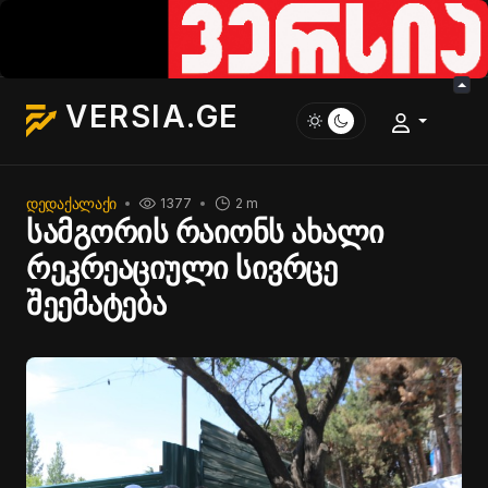
VERSIA.GE
ᲓᲔᲓᲐᲥᲐᲚᲐᲥᲘ
1377
2 m
სამგორის რაიონს ახალი
რეკრეაციული სივრცე
შეემატება