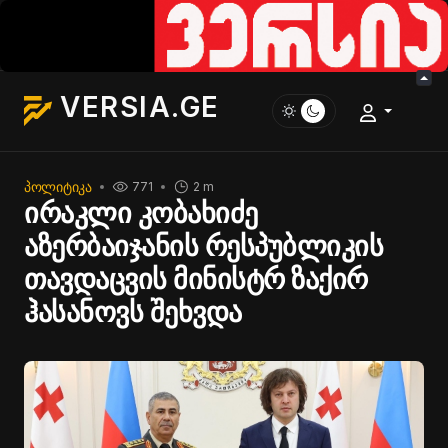
VERSIA.GE
ᲞᲝᲚᲘᲢᲘᲙᲐ
771
2 m
ირაკლი კობახიძე
აზერბაიჯანის რესპუბლიკის
თავდაცვის მინისტრ ზაქირ
ჰასანოვს შეხვდა