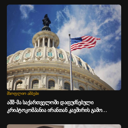
ᲛᲡᲝᲤᲚᲘᲝ ᲐᲛᲑᲔᲑᲘ
აშშ-მა საქართველოში დაფუძნებული
კრიპტოკომპანია ირანთან კავშირის გამო
დაასანქცირა