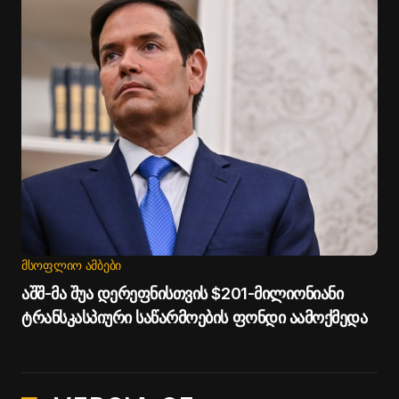
ᲛᲡᲝᲤᲚᲘᲝ ᲐᲛᲑᲔᲑᲘ
აშშ-მა შუა დერეფნისთვის $201-მილიონიანი
ტრანსკასპიური საწარმოების ფონდი აამოქმედა