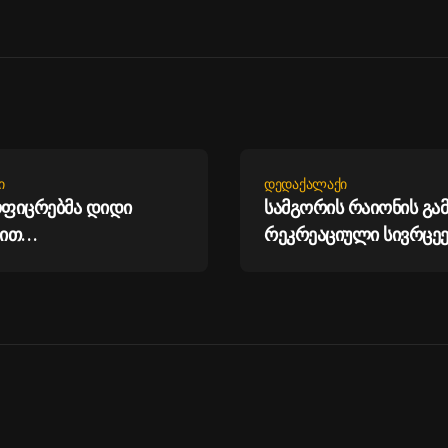
Ი
ᲓᲔᲓᲐᲥᲐᲚᲐᲥᲘ
ოფიცრებმა დიდი
სამგორის რაიონის გა
ით
რეკრეაციული სივრცეე
ლარირებული ოქროს
მოწყობას განაგრძობს
ირო ნაკეთობების
ის ფაქტები აღკვეთეს