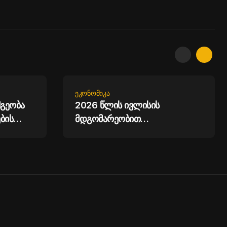
ᲔᲙᲝᲜᲝᲛᲘᲙᲐ
მგეობა
2026 წლის ივლისის
ბის
მდგომარეობით
საქართველოს მთლიანი
საერთაშორისო რეზერვები 7.5
მილიარდ აშშ დოლარს
აჭარბებს