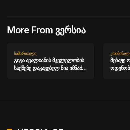
More From ვერსია
ᲡᲐᲛᲐᲠᲗᲐᲚᲘ
ᲙᲠᲘᲛᲘᲜᲐᲚ
გიგა ავალიანის მკვლელობის
მებაჟე 
საქმეზე დაკავებულ ნია იმნაძეს
ოდენობ
და ანასტასია ბერუაშვილს
არადეკ
პატიმრობა შეეფარდათ
საიუველ
შემოტან