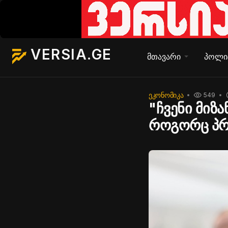
VERSIA.GE
მთავარი
პოლი
ᲔᲙᲝᲜᲝᲛᲘᲙᲐ
549
"ჩვენი მიზ
როგორც პრე