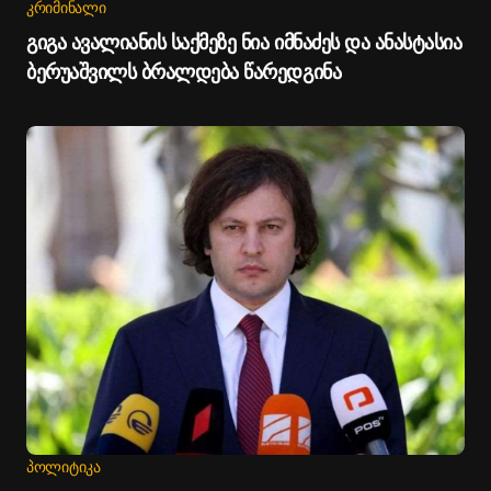
ᲙᲠᲘᲛᲘᲜᲐᲚᲘ
გიგა ავალიანის საქმეზე ნია იმნაძეს და ანასტასია
ბერუაშვილს ბრალდება წარედგინა
ᲞᲝᲚᲘᲢᲘᲙᲐ