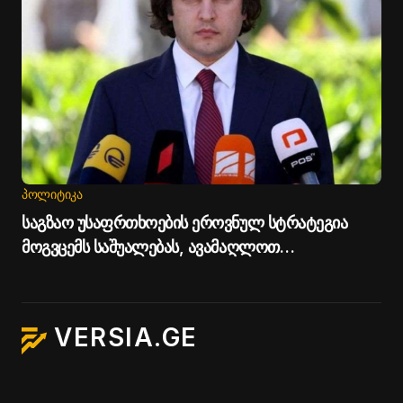
ᲞᲝᲚᲘᲢᲘᲙᲐ
საგზაო უსაფრთხოების ეროვნულ სტრატეგია
მოგვცემს საშუალებას, ავამაღლოთ
უსაფრთხოების ხარისხი საქართველოს გზებზე -
პრემიერი
VERSIA.GE