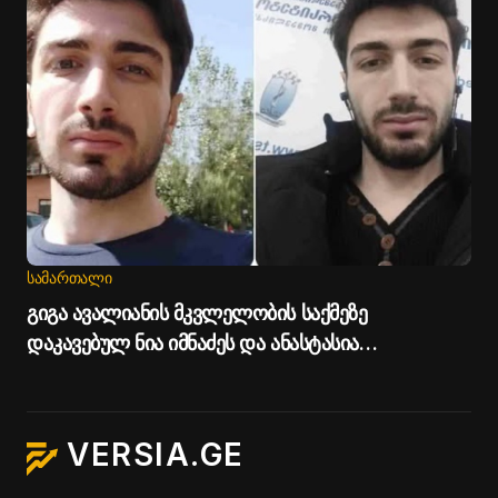
ᲡᲐᲛᲐᲠᲗᲐᲚᲘ
გიგა ავალიანის მკვლელობის საქმეზე
დაკავებულ ნია იმნაძეს და ანასტასია
ბერუაშვილს პატიმრობა შეეფარდათ
VERSIA.GE