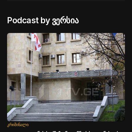
Podcast by ვერსია
ᲙᲠᲘᲛᲘᲜᲐᲚᲘ