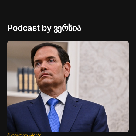
Podcast by ვერსია
ᲛᲡᲝᲤᲚᲘᲝ ᲐᲛᲑᲔᲑᲘ