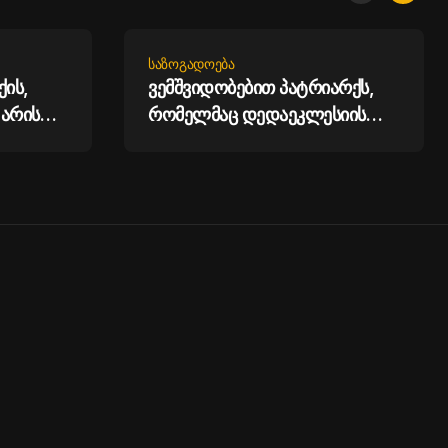
ᲡᲐᲖᲝᲒᲐᲓᲝᲔᲑᲐ
ის,
ვემშვიდობებით პატრიარქს,
 არის
რომელმაც დედაეკლესიის
ლო -
ოქროს ხანას ჩაუყარა
საფუძველი, პატრიარქთან
ებში,
გამომშვიდობებისას
ა რამ
შეუძლებელია, არ
ოციქულო
დაგეუფლოს დაობლების
 -
მძაფრი განცდა - ირაკლი
კობახიძე