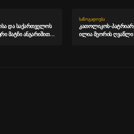
ᲡᲐᲖᲝᲒᲐᲓᲝᲔᲑᲐ
ისა და საქართველოს
კათოლიკოს-პატრიარქ
ური მატჩი ანგარიშით 0
ილია მეორის ღვაწლი
სრულდა
ჭეშმარიტად სამოციქუ
რაც ჩვენ ვიხილეთ
საქართველოში ამ დღე
ამას არ შეიძლება, სხვ
ეწოდოს, თუ არა სამ
ღვაწლის გამოვლინება
მეუფე შიო