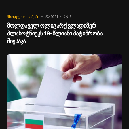
ᲛᲡᲝᲤᲚᲘᲝ ᲐᲛᲑᲔᲑᲘ
1021
3 m
მოლდაველ ოლიგარქ ვლადიმერ
პლახოტნიუკს 19-წლიანი პატიმრობა
მიესაჯა