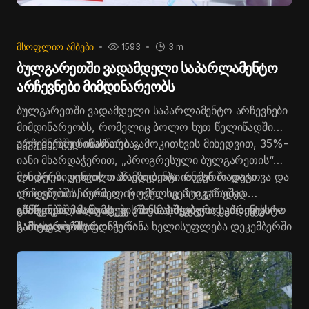
ᲛᲡᲝᲤᲚᲘᲝ ᲐᲛᲑᲔᲑᲘ
1593
3 m
ბულგარეთში ვადამდელი საპარლამენტო
არჩევნები მიმდინარეობს
ბულგარეთში ვადამდელი საპარლამენტო არჩევნები
მიმდინარეობს, რომელიც ბოლო ხუთ წელიწადში
უკვე მერვედ იმართება.
არჩევნებში წინასწარი გამოკითხვის მიხედვით, 35%-
იანი მხარდაჭერით, „პროგრესული ბულგარეთის“
ლიდერი, ყოფილი პრეზიდენტი
მან პრეზიდენტის თანამდებობა იანვარში დატოვა და
რუმენ
რადევი
ლიდერობს, რომელიც
არჩევნებში ჩაერთო, რომელიც რიგგარეშედ
ევროსკეპტიკურადაა
განწყობილი და ასევე ეწინააღმდეგება უკრაინის
იმართება მას შემდეგ, რაც მასშტაბური საპროტესტო
არჩევნებში მანდატების მოსაპოვებლად კიდევ ცხრა
სამხედრო მხარდაჭერას.
გამოსვლების ფონზე წინა ხელისუფლება დეკემბერში
პარტია იბრძვის.
გადადგა.