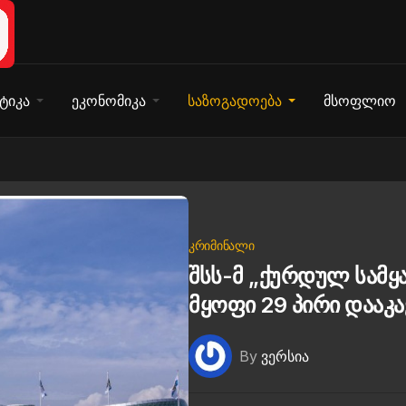
ტიკა
ეკონომიკა
საზოგადოება
მსოფლიო
ᲙᲠᲘᲛᲘᲜᲐᲚᲘ
შსს-მ „ქურდულ სამყ
მყოფი 29 პირი დააკა
By
ვერსია