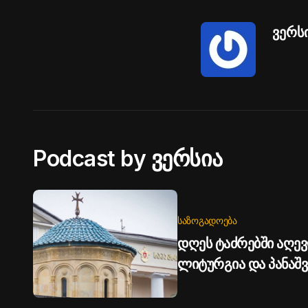
ვერს
Podcast by ვერსია
ᲡᲐᲖᲝᲒᲐᲓᲝᲔᲑᲐ
დღეს ტაძრებში აღე
ლიტურგია და პანაშვ
დაღუპულთა სულების
საპატრიარქო