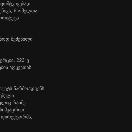
ივთმტკიცებად
ქნიკა, რომელთა
ტორიტეტს
ონოდ შეძენილი
ერცია, 223-ე
ბის აღკვეთას
იტეტს წარმოადგენს
რებული
ელიც რაიმე
 სიმკაცრით
ს დირექტორმა,