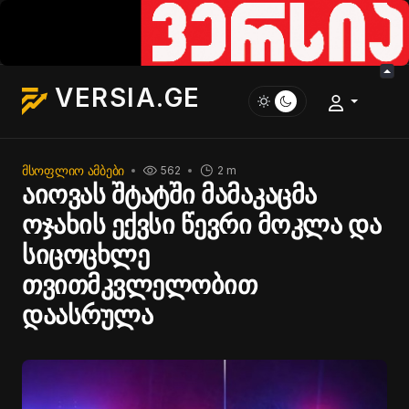
VERSIA.GE
ᲛᲡᲝᲤᲚᲘᲝ ᲐᲛᲑᲔᲑᲘ
562
2 m
აიოვას შტატში მამაკაცმა
ოჯახის ექვსი წევრი მოკლა და
სიცოცხლე
თვითმკვლელობით
დაასრულა