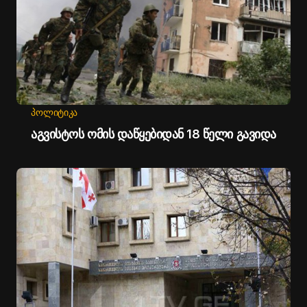
ᲞᲝᲚᲘᲢᲘᲙᲐ
აგვისტოს ომის დაწყებიდან 18 წელი გავიდა