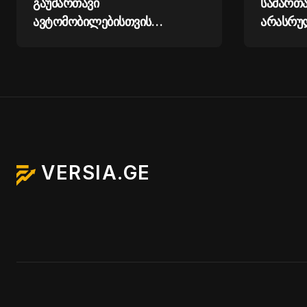
გაუმართავი
სამართ
ავტომობილებისთვის
არასრუ
ტექინსპექტირების ყალბი
გამოსახ
დასკვნების გაცემის ფაქტზე,
პორნო
სამი პირი დააკავეს
ნაწარმო
ფლობის
გავრცე
არასრუ
VERSIA.GE