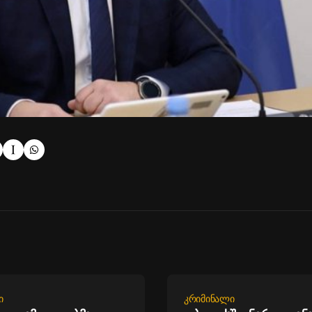
Ი
ᲙᲠᲘᲛᲘᲜᲐᲚᲘ