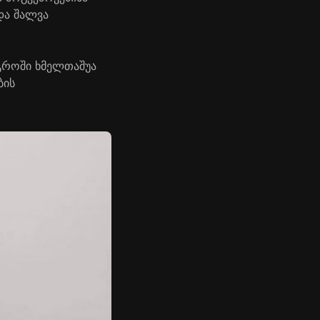
და შალვა
გროში ხმელთაშუა
ბის