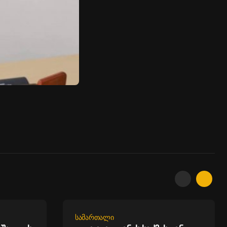
ᲡᲐᲛᲐᲠᲗᲐᲚᲘ