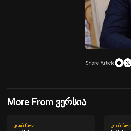
Share Article
More From ვერსია
ᲙᲠᲘᲛᲘᲜᲐᲚᲘ
ᲙᲠᲘᲛᲘᲜᲐᲚ