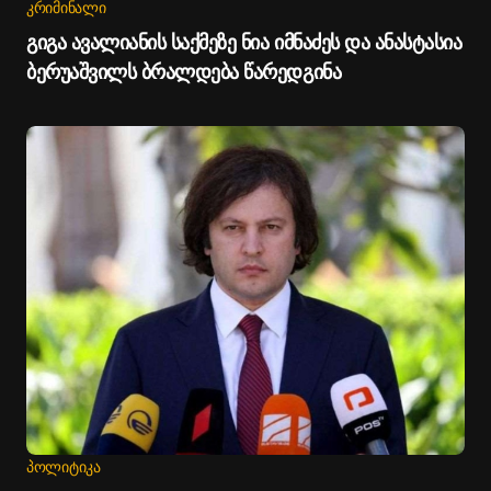
ᲙᲠᲘᲛᲘᲜᲐᲚᲘ
გიგა ავალიანის საქმეზე ნია იმნაძეს და ანასტასია
ბერუაშვილს ბრალდება წარედგინა
ᲞᲝᲚᲘᲢᲘᲙᲐ