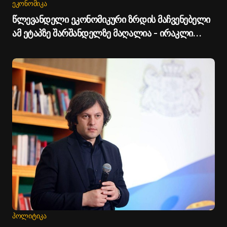
ᲔᲙᲝᲜᲝᲛᲘᲙᲐ
წლევანდელი ეკონომიკური ზრდის მაჩვენებელი
ამ ეტაპზე შარშანდელზე მაღალია - ირაკლი
კობახიძე
ᲞᲝᲚᲘᲢᲘᲙᲐ