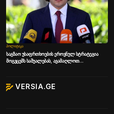
ᲞᲝᲚᲘᲢᲘᲙᲐ
საგზაო უსაფრთხოების ეროვნულ სტრატეგია
მოგვცემს საშუალებას, ავამაღლოთ
უსაფრთხოების ხარისხი საქართველოს გზებზე -
პრემიერი
VERSIA.GE